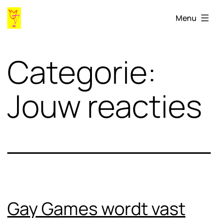
Ga
Gaygames98.ihlia.nl
Menu
naar
de
Categorie:
inhoud
Jouw reacties
Gay Games wordt vast