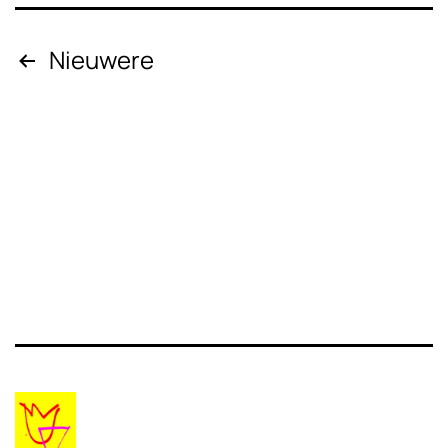
Berichten
Nieuwere
paginering