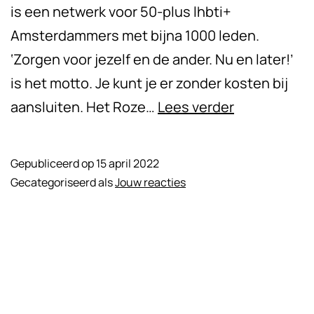
is een netwerk voor 50-plus lhbti+
Amsterdammers met bijna 1000 leden.
‘Zorgen voor jezelf en de ander. Nu en later!’
is het motto. Je kunt je er zonder kosten bij
Gay
aansluiten. Het Roze…
Lees verder
Games
wordt
Gepubliceerd op
15 april 2022
vast
Gecategoriseerd als
Jouw reacties
item
in
Flamingo
Nieuwsbrief