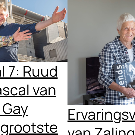
l 7: Ruud
ascal van
e Gay
Ervarings
grootste
van Zaling