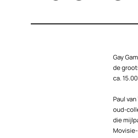
Gay Game
de groot
ca. 15.0
Paul van
oud-coll
die mijl
Movisie