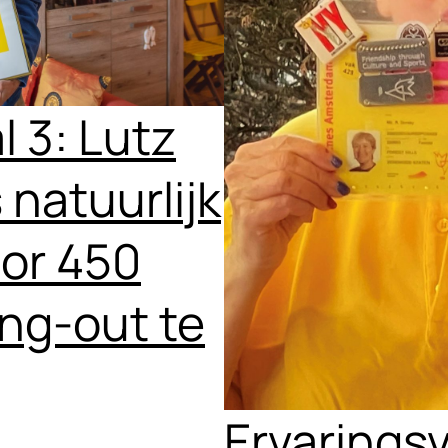
l 3: Lutz
s natuurlijk
oor 450
ng-out te
Ervaringsv