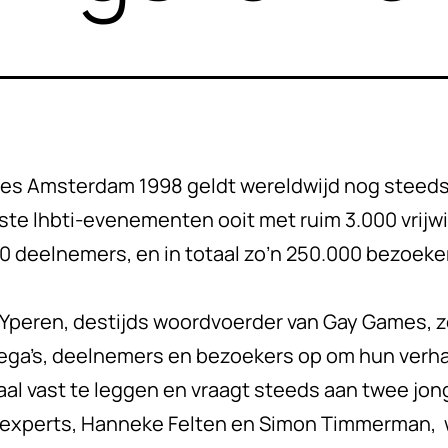
s Amsterdam 1998 geldt wereldwijd nog steeds
ste lhbti-evenementen ooit met ruim 3.000 vrijwil
00 deelnemers, en in totaal zo’n 250.000 bezoeke
 Yperen, destijds woordvoerder van Gay Games, z
ega’s, deelnemers en bezoekers op om hun verha
paal vast te leggen en vraagt steeds aan twee jon
-experts, Hanneke Felten en Simon Timmerman, 