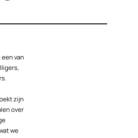
 een van
ligers,
rs.
oekt zijn
len over
ge
wat we