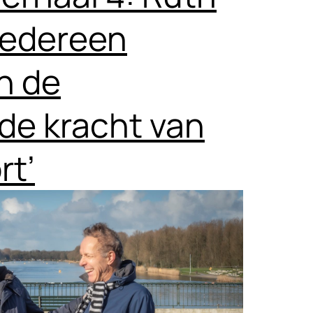
‘Iedereen
n de
de kracht van
rt’