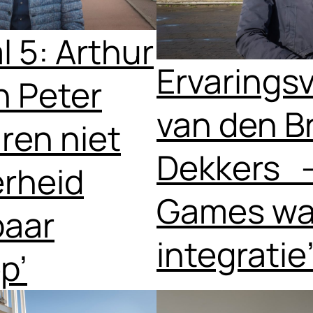
l 5: Arthur
Ervarings
n Peter
van den B
aren niet
Dekkers –
rheid
Games was
baar
integratie
p’