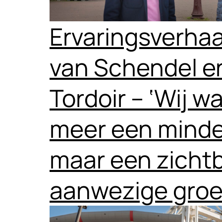
Ervaringsverhaa
van Schendel e
Tordoir – ‘Wij w
meer een minde
maar een zicht
aanwezige groe