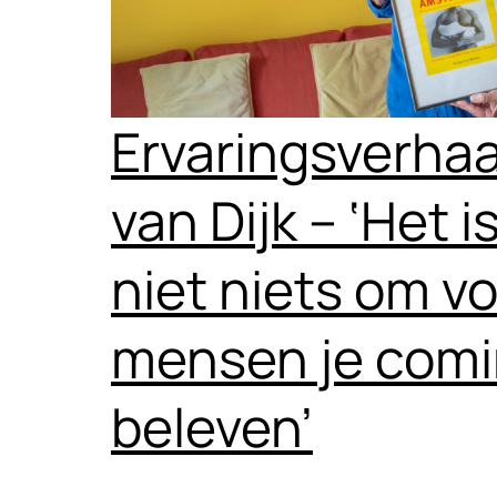
Ervaringsverhaa
van Dijk – ‘Het i
niet niets om v
mensen je comi
beleven’