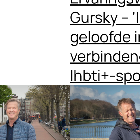
Gursky – 
geloofde i
verbinden
lhbti+-spo