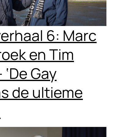
verhaal 6: Marc
roek en Tim
 ‘De Gay
 de ultieme
’