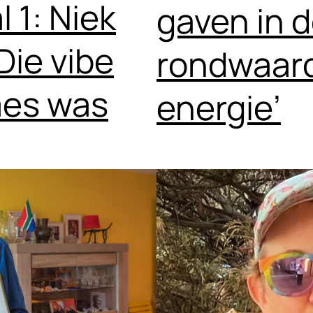
 1: Niek
gaven in d
Die vibe
rondwaard
mes was
energie’