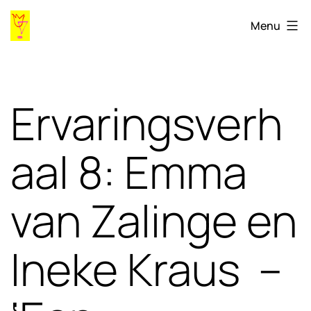
Ga
Gaygames98.ihlia.nl
Menu
naar
de
inhoud
Ervaringsverh
aal 8: Emma
van Zalinge en
Ineke Kraus –