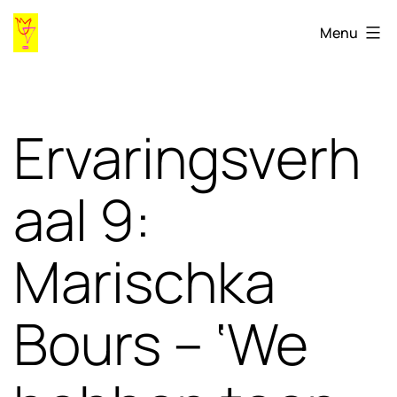
Ga
Gaygames98.ihlia.nl
Menu
naar
de
inhoud
Ervaringsverh
aal 9:
Marischka
Bours – ‘We