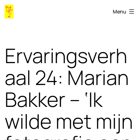
Ga
Gaygames98.ihlia.nl
Menu
naar
de
inhoud
Ervaringsverh
aal 24: Marian
Bakker – ‘Ik
wilde met mijn