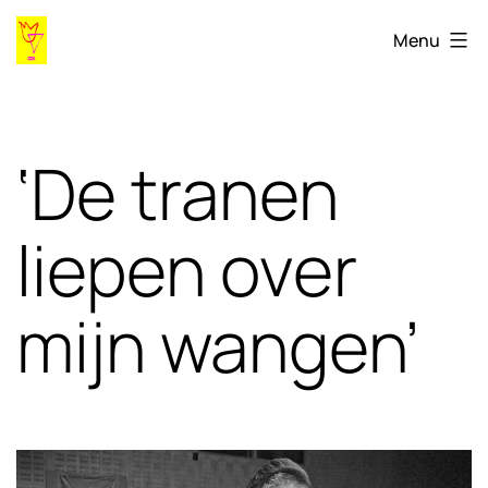
Ga
Gaygames98.ihlia.nl
Menu
naar
de
inhoud
‘De tranen
liepen over
mijn wangen’