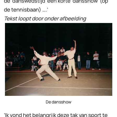
de ‘danswedstijd’ een korte ‘dansshow’ (op
de tennisbaan) ….’
Tekst loopt door onder afbeelding
De dansshow
‘Ik vond het belangrijk deze tak van sport te