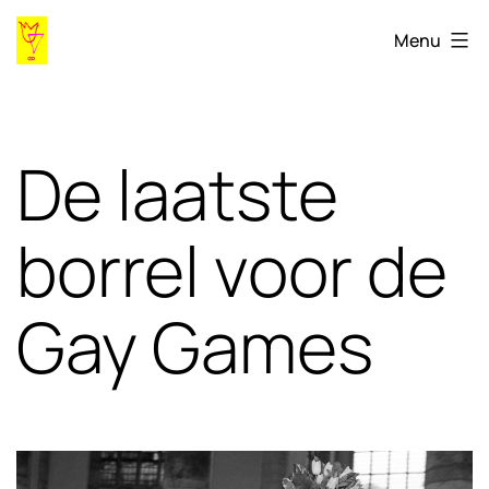
Ga
Gaygames98.ihlia.nl
Menu
naar
de
inhoud
De laatste
borrel voor de
Gay Games