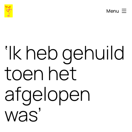
Ga
Gaygames98.ihlia.nl
Menu
naar
de
inhoud
‘Ik heb gehuild
toen het
afgelopen
was’